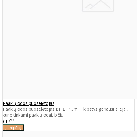
Paakių odos puoselėtojas
Paakių odos puoselėtojas BITĖ , 15ml Tik patys geriausi aliejai,
kurie tinkami paakių odai, bičių..
99
€17