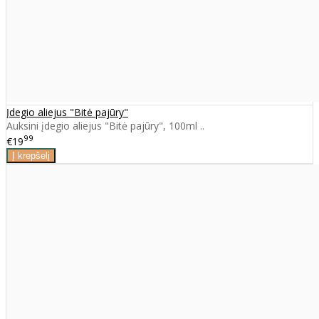
Įdegio aliejus "Bitė pajūry"
Auksini įdegio aliejus "Bitė pajūry", 100ml ..
99
€19