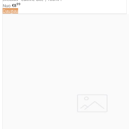
99
Nuo
€8
Daugiau