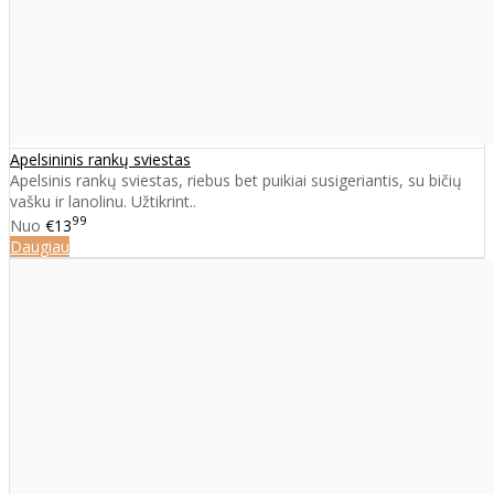
Apelsininis rankų sviestas
Apelsinis rankų sviestas, riebus bet puikiai susigeriantis, su bičių
vašku ir lanolinu. Užtikrint..
99
Nuo
€13
Daugiau