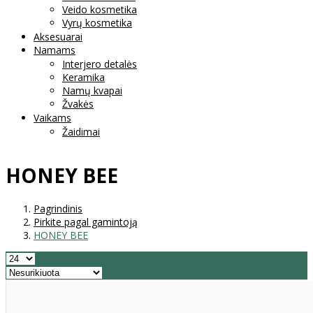
Veido kosmetika
Vyrų kosmetika
Aksesuarai
Namams
Interjero detalės
Keramika
Namų kvapai
Žvakės
Vaikams
Žaidimai
HONEY BEE
Pagrindinis
Pirkite pagal gamintoją
HONEY BEE