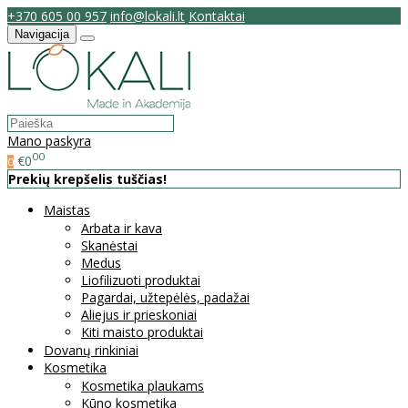
+370 605 00 957
info@lokali.lt
Kontaktai
Navigacija
Mano paskyra
00
€0
0
Prekių krepšelis tuščias!
Maistas
Arbata ir kava
Skanėstai
Medus
Liofilizuoti produktai
Pagardai, užtepėlės, padažai
Aliejus ir prieskoniai
Kiti maisto produktai
Dovanų rinkiniai
Kosmetika
Kosmetika plaukams
Kūno kosmetika