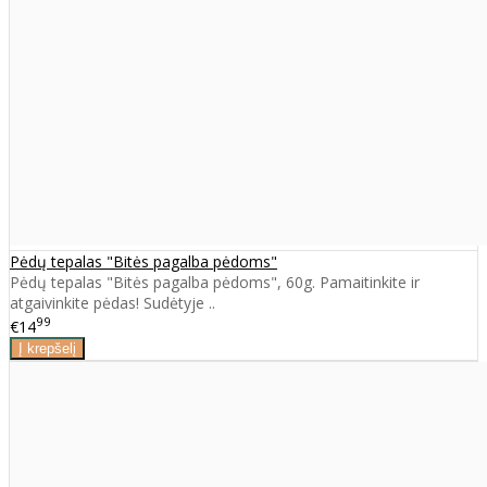
Pėdų tepalas "Bitės pagalba pėdoms"
Pėdų tepalas "Bitės pagalba pėdoms", 60g. Pamaitinkite ir
atgaivinkite pėdas! Sudėtyje ..
99
€14