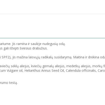
iariume. Jis ramina ir saulėje nudegusią odą.
 gali ištepti šviesius drabužius.
i SPF2), jis mažina laisvųjų radikalų susidarymą. Maitina ir drėkina od
viečių sėklų aliejus, kviečių gemalų aliejus, medetkų aliejus, morkų fit
Triticum Vulgare oil, Helianthus Annus Seed Oil, Calendula officinalis,
utrumo testą.