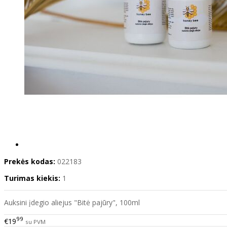
Prekės kodas:
022183
Turimas kiekis:
1
Auksini įdegio aliejus "Bitė pajūry", 100ml
99
€19
su PVM