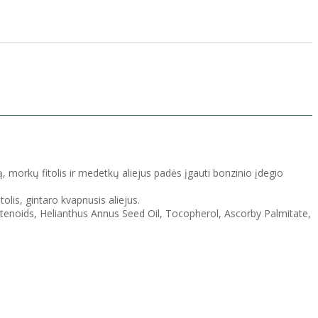
ą, morkų fitolis ir medetkų aliejus padės įgauti bonzinio įdegio
olis, gintaro kvapnusis aliejus.
 Carotenoids, Helianthus Annus Seed Oil, Tocopherol, Ascorby Palmitate,