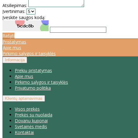
Atsiliepimas:
Įvertinimas:
Įveskite saugos kodą:
Rašyti
Pristatymas
Apie mus
Pirkimo sąlygos ir taisyklės
Informacija
Prekių pristatymas
Apie mus
Pirkimo sąlygos ir taisyklės
Privatumo politika
Klientų aptarnavimas
Visos prekės
Prekės su nuolaida
Dovanų kuponai
Svetainės medis
Kontaktai