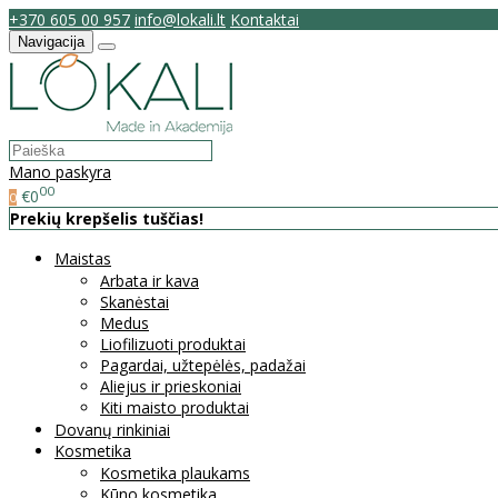
+370 605 00 957
info@lokali.lt
Kontaktai
Navigacija
Mano paskyra
00
€0
0
Prekių krepšelis tuščias!
Maistas
Arbata ir kava
Skanėstai
Medus
Liofilizuoti produktai
Pagardai, užtepėlės, padažai
Aliejus ir prieskoniai
Kiti maisto produktai
Dovanų rinkiniai
Kosmetika
Kosmetika plaukams
Kūno kosmetika