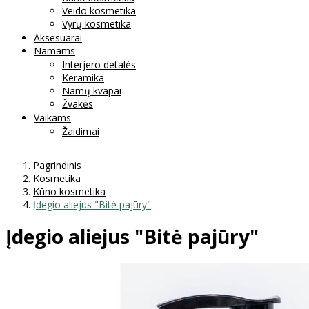
Veido kosmetika
Vyrų kosmetika
Aksesuarai
Namams
Interjero detalės
Keramika
Namų kvapai
Žvakės
Vaikams
Žaidimai
Pagrindinis
Kosmetika
Kūno kosmetika
Įdegio aliejus "Bitė pajūry"
Įdegio aliejus "Bitė pajūry"