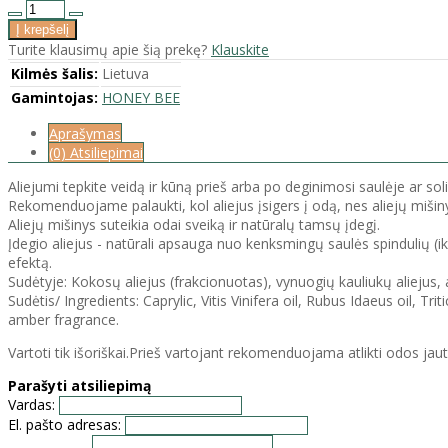
Turite klausimų apie šią prekę?
Klauskite
Kilmės šalis:
Lietuva
Gamintojas:
HONEY BEE
Aprašymas
(0) Atsiliepimai
Aliejumi tepkite veidą ir kūną prieš arba po deginimosi saulėje ar sol
Rekomenduojame palaukti, kol aliejus įsigers į odą, nes aliejų mišinys
Aliejų mišinys suteikia odai sveiką ir natūralų tamsų įdegį.
Įdegio aliejus - natūrali apsauga nuo kenksmingų saulės spindulių (ik
efektą.
Sudėtyje: Kokosų aliejus (frakcionuotas), vynuogių kauliukų aliejus, a
Sudėtis/ Ingredients: Caprylic, Vitis Vinifera oil, Rubus Idaeus oil, 
amber fragrance.
Vartoti tik išoriškai.Prieš vartojant rekomenduojama atlikti odos ja
Parašyti atsiliepimą
Vardas:
El. pašto adresas: