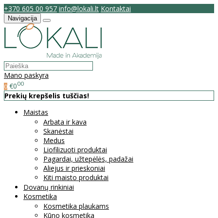
+370 605 00 957
info@lokali.lt
Kontaktai
Navigacija
Mano paskyra
00
€0
0
Prekių krepšelis tuščias!
Maistas
Arbata ir kava
Skanėstai
Medus
Liofilizuoti produktai
Pagardai, užtepėlės, padažai
Aliejus ir prieskoniai
Kiti maisto produktai
Dovanų rinkiniai
Kosmetika
Kosmetika plaukams
Kūno kosmetika