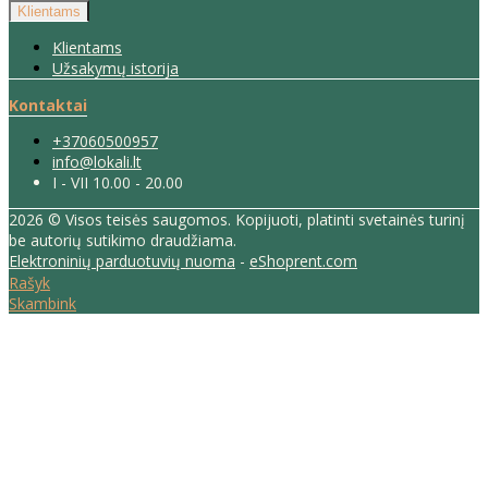
Klientams
Klientams
Užsakymų istorija
Kontaktai
+37060500957
info@lokali.lt
I - VII 10.00 - 20.00
2026 © Visos teisės saugomos. Kopijuoti, platinti svetainės turinį
be autorių sutikimo draudžiama.
Elektroninių parduotuvių nuoma
-
eShoprent.com
Rašyk
Skambink