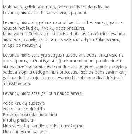
Malonaus, gėlinio aromato, primenantis medaus kvapą.
Levandų hidrolatas tinkamas visų tipų odai.
Levandų hidrolatą galima naudoti bet kur ir bet kada, jį galima
naudoti net kūdikių ir vaikų odos priežiūrai.
Maudydami kūdikius, įpilkite kelis arbatinius šaukštelius levandų
hidrolato į vonelę, tai nuramins vaikučio odą ir užtikrins ramų
miegą po maudynių.
Levandų hidrolatas yra saugus naudoti ant odos, tinka visiems
odos tipams, dažnai išgirsite jį rekomenduojant probleminei ir
aknės pažeistai odai, nes levandos turi regeneruojančių savybių,
padeda slopinti uždegiminius procesus. Riebios odos savininkai jį
gali naudoti vietoje kremo, levandų hidrolatas puikiai drėkina ir
minkština odą.
Levandų hidrolatas gali būti naudojamas:
Veido kaukių sudėtyje.
Veido ir kaklo drėkiklis.
Po skutimosi odai nuraminti.
Plaukų priežiūrai.
Nuo vabzdžių įkandimų sukelto niežėjimo.
Nuo nudegimų saulėje .