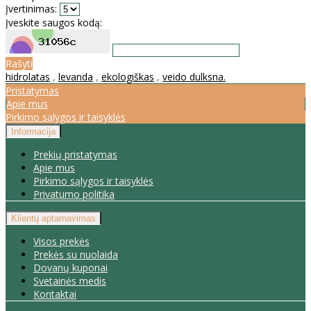
Įvertinimas:
Įveskite saugos kodą:
Rašyti
hidrolatas
,
levanda
,
ekologiškas
,
veido dulksna.
Pristatymas
Apie mus
Pirkimo sąlygos ir taisyklės
Informacija
Prekių pristatymas
Apie mus
Pirkimo sąlygos ir taisyklės
Privatumo politika
Klientų aptarnavimas
Visos prekės
Prekės su nuolaida
Dovanų kuponai
Svetainės medis
Kontaktai