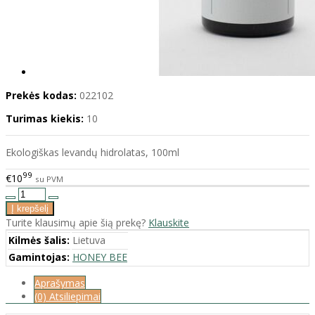
Prekės kodas:
022102
Turimas kiekis:
10
Ekologiškas levandų hidrolatas, 100ml
99
€10
su PVM
Turite klausimų apie šią prekę?
Klauskite
Kilmės šalis:
Lietuva
Gamintojas:
HONEY BEE
Aprašymas
(0) Atsiliepimai