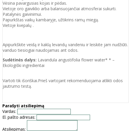
Vėsina pavargusias kojas ir pėdas.
Vietoje oro gaiviklio arba balansuojančiai atmosferai sukurti.
Patalynės gaivinimui.
Papurkštas vaikų kambaryje, užtikrins ramų miegą.
Vietoje kvepalų .
Apipurkškite veidą ir kaklą levandų vandeniu ir leiskite jam nudžiūti.
vanduo tiesiogiai naudojamas ant odos.
Sudėtinės dalys:
Lavandula angustifolia flower water* * –
Ekologiški ingredientai
Vartoti tik išoriškai.Prieš vartojant rekomenduojama atlikti odos
jautrumo testą.
Parašyti atsiliepimą
Vardas:
El. pašto adresas:
Atsiliepimas: