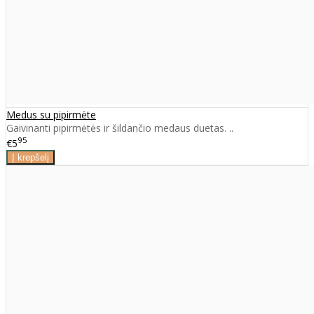
Medus su pipirmėte
Gaivinanti pipirmėtės ir šildančio medaus duetas. ..
95
€5