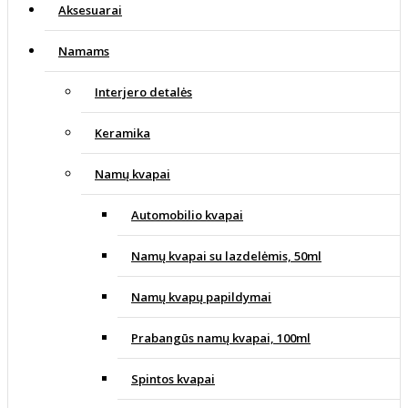
Aksesuarai
Namams
Interjero detalės
Keramika
Namų kvapai
Automobilio kvapai
Namų kvapai su lazdelėmis, 50ml
Namų kvapų papildymai
Prabangūs namų kvapai, 100ml
Spintos kvapai