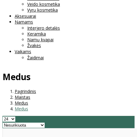
Veido kosmetika
Vyrų kosmetika
Aksesuarai
Namams
Interjero detalės
Keramika
Namų kvapai
Žvakės
Vaikams
Žaidimai
Medus
Pagrindinis
Maistas
Medus
Medus