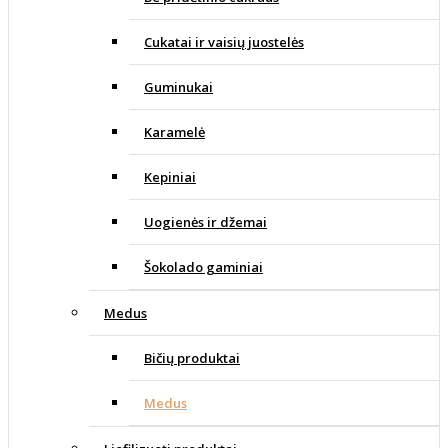
Cukatai ir vaisių juostelės
Guminukai
Karamelė
Kepiniai
Uogienės ir džemai
Šokolado gaminiai
Medus
Bičių produktai
Medus