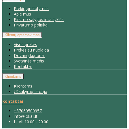
Prekių pristatymas
Apie mus
Pirkimo sąlygos ir taisyklės
Privatumo politika
Klientų aptarnavimas
Visos prekės
Prekės su nuolaida
Dovanų kuponai
Svetainės medis
Kontaktai
Klientams
Klientams
Užsakymų istorija
Kontaktai
+37060500957
info@lokali.lt
I - VII 10.00 - 20.00