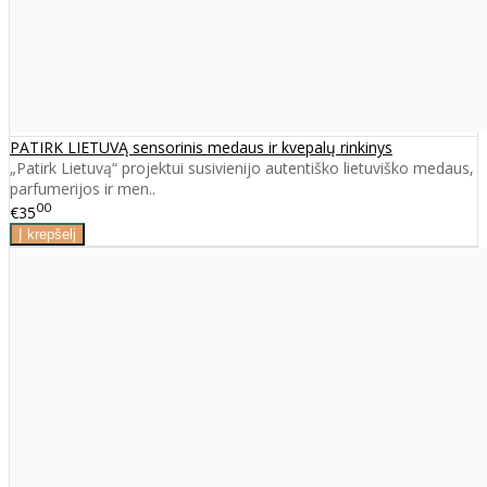
PATIRK LIETUVĄ sensorinis medaus ir kvepalų rinkinys
„Patirk Lietuvą“ projektui susivienijo autentiško lietuviško medaus,
parfumerijos ir men..
00
€35