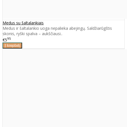
Medus su šaltalankiais
Medus ir šaltalankio uoga nepalieka abejingų. Saldžiarūgštis
skonis, ryški spalva – aukščiausi..
95
€5