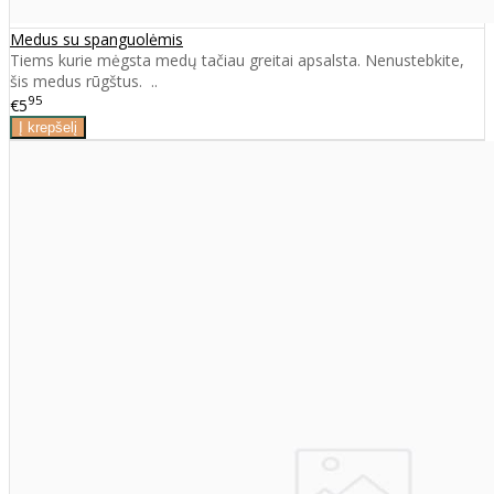
Medus su spanguolėmis
Tiems kurie mėgsta medų tačiau greitai apsalsta. Nenustebkite,
šis medus rūgštus. ..
95
€5