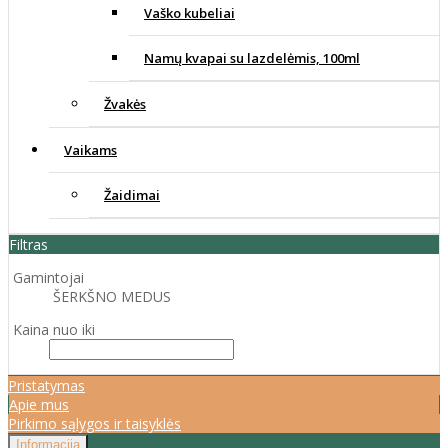
Vaško kubeliai
Namų kvapai su lazdelėmis, 100ml
Žvakės
Vaikams
Žaidimai
Filtras
Gamintojai
ŠERKŠNO MEDUS
Kaina nuo iki
Pristatymas
Apie mus
Pirkimo sąlygos ir taisyklės
Informacija