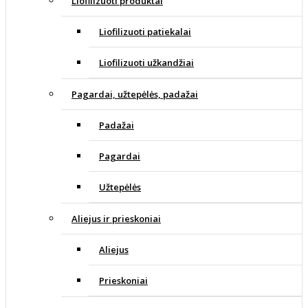
Liofilizuoti produktai
Liofilizuoti patiekalai
Liofilizuoti užkandžiai
Pagardai, užtepėlės, padažai
Padažai
Pagardai
Užtepėlės
Aliejus ir prieskoniai
Aliejus
Prieskoniai