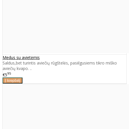
Medus su avietėmis
Saldus,bet turintis aviečių rūgštelės, pasiilgusiems tikro miško
aviečių kvapo. ..
95
€5