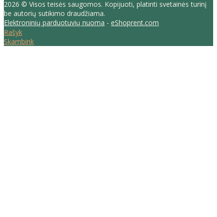
2026 © Visos teisės saugomos. Kopijuoti, platinti svetainės turinį
be autorių sutikimo draudžiama.
Elektroninių parduotuvių nuoma
-
eShoprent.com
Rašyk
Skambink