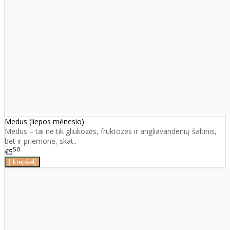
Medus (liepos mėnesio)
Medus – tai ne tik gliukozės, fruktozės ir angliavandenių šaltinis,
bet ir priemonė, skat..
50
€5