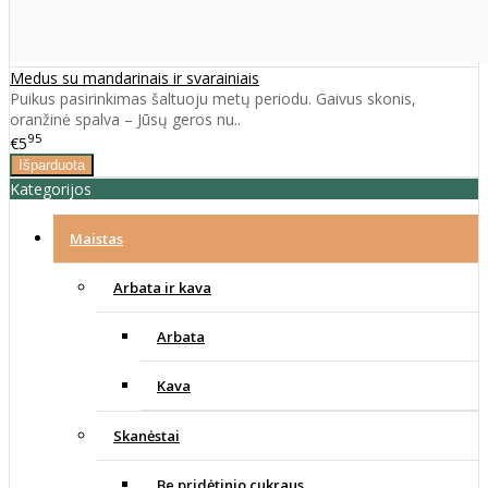
Medus su mandarinais ir svarainiais
Puikus pasirinkimas šaltuoju metų periodu. Gaivus skonis,
oranžinė spalva – Jūsų geros nu..
95
€5
Kategorijos
Maistas
Arbata ir kava
Arbata
Kava
Skanėstai
Be pridėtinio cukraus