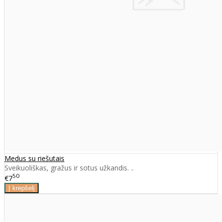
Medus su riešutais
Sveikuoliškas, gražus ir sotus užkandis. ..
50
€7