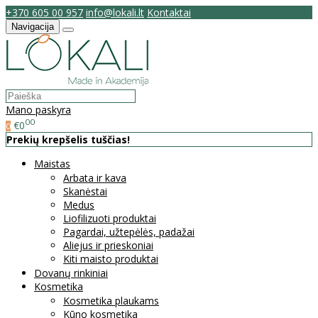
+370 605 00 957
info@lokali.lt
Kontaktai
Navigacija
Mano paskyra
00
€0
0
Prekių krepšelis tuščias!
Maistas
Arbata ir kava
Skanėstai
Medus
Liofilizuoti produktai
Pagardai, užtepėlės, padažai
Aliejus ir prieskoniai
Kiti maisto produktai
Dovanų rinkiniai
Kosmetika
Kosmetika plaukams
Kūno kosmetika