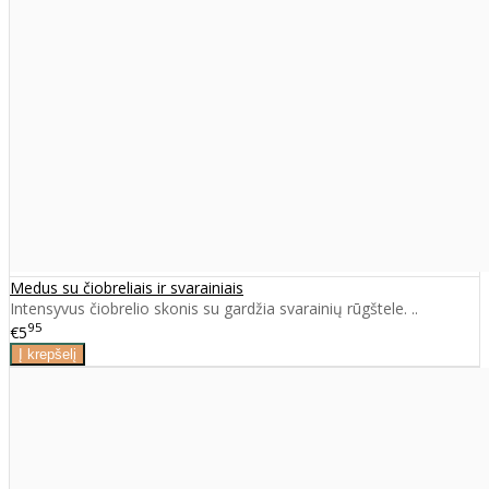
Medus su čiobreliais ir svarainiais
Intensyvus čiobrelio skonis su gardžia svarainių rūgštele. ..
95
€5