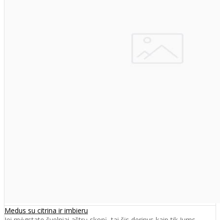
Medus su citrina ir imbieru
Jei mėgstate švelniai aštrų skonį, tai šis derinys kaip tik Jums.