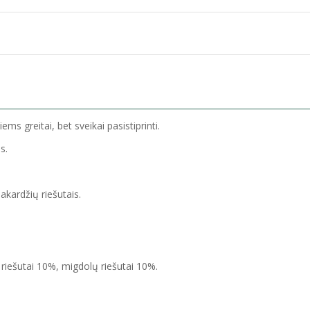
s greitai, bet sveikai pasistiprinti.
s.
akardžių riešutais.
 riešutai 10%, migdolų riešutai 10%.