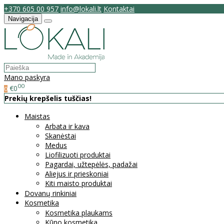
+370 605 00 957
info@lokali.lt
Kontaktai
Navigacija
Mano paskyra
00
€0
0
Prekių krepšelis tuščias!
Maistas
Arbata ir kava
Skanėstai
Medus
Liofilizuoti produktai
Pagardai, užtepėlės, padažai
Aliejus ir prieskoniai
Kiti maisto produktai
Dovanų rinkiniai
Kosmetika
Kosmetika plaukams
Kūno kosmetika