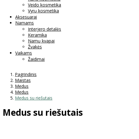
Veido kosmetika
Vyrų kosmetika
Aksesuarai
Namams
Interjero detalės
Keramika
Namų kvapai
Žvakės
Vaikams
Žaidimai
Pagrindinis
Maistas
Medus
Medus
Medus su riešutais
Medus su riešutais