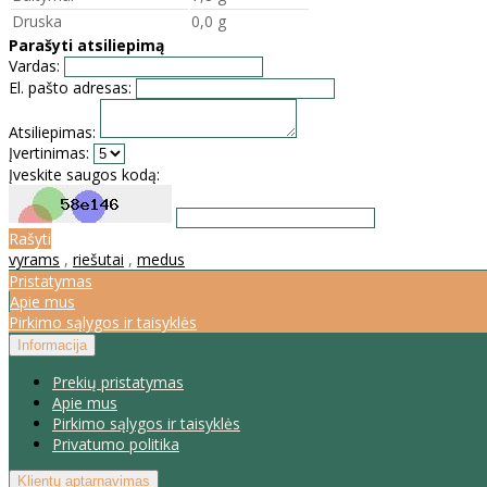
Druska
0,0 g
Parašyti atsiliepimą
Vardas:
El. pašto adresas:
Atsiliepimas:
Įvertinimas:
Įveskite saugos kodą:
Rašyti
vyrams
,
riešutai
,
medus
Pristatymas
Apie mus
Pirkimo sąlygos ir taisyklės
Informacija
Prekių pristatymas
Apie mus
Pirkimo sąlygos ir taisyklės
Privatumo politika
Klientų aptarnavimas