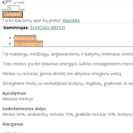
50
€7
su PVM
Turite klausimų apie šią prekę?
Klauskite
Gamintojas:
ŠERKŠNO MEDUS
Aprašymas
(0) Atsiliepimai
Tai maistingų medžiagų, angliavandenių ir baltymų rinkinukas norintiem
Toks medus yra itin tinkamas energijos šaltinis nevalgantiems mėso
Medus su riešutais gerina atmintį bei aktyvina smegenų veiklą.
Išmėginkite medų su neskaldytais lazdynų, migdolų, graikiniais ar an
Aprašymas
Riešutai meduje
Sudedamosios dalys
Medus 60%, anakardžių riešutai 10%, graikiški riešutai 10%, lazdynų
Alergenai