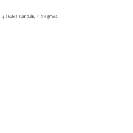
ių saulės spindulių ir drėgmės.