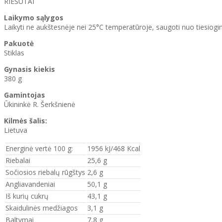
RIEŠUTAI
Laikymo sąlygos
Laikyti ne aukštesnėje nei 25°C temperatūroje, saugoti nuo tiesiogin
Pakuotė
Stiklas
Gynasis kiekis
380 g
Gamintojas
Ūkininkė R. Šerkšnienė
Kilmės šalis:
Lietuva
Energinė vertė 100 g:
1956 kJ/468 Kcal
Riebalai
25,6 g
Sočiosios riebalų rūgštys
2,6 g
Angliavandeniai
50,1 g
Iš kurių cukrų
43,1 g
Skaidulinės medžiagos
3,1 g
Baltymai
7,8 g