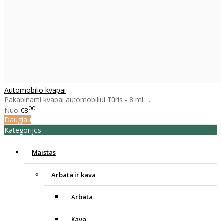
Automobilio kvapai
Pakabinami kvapai automobiliui Tūris - 8 ml ..
00
Nuo
€8
Daugiau
Kategorijos
Maistas
Arbata ir kava
Arbata
Kava