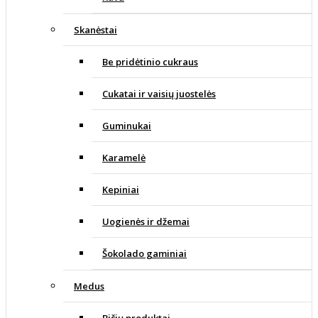
Skanėstai
Be pridėtinio cukraus
Cukatai ir vaisių juostelės
Guminukai
Karamelė
Kepiniai
Uogienės ir džemai
Šokolado gaminiai
Medus
Bičių produktai