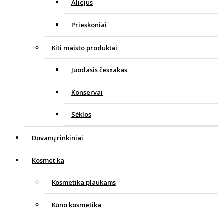
Aliejus
Prieskoniai
Kiti maisto produktai
Juodasis česnakas
Konservai
Sėklos
Dovanų rinkiniai
Kosmetika
Kosmetika plaukams
Kūno kosmetika