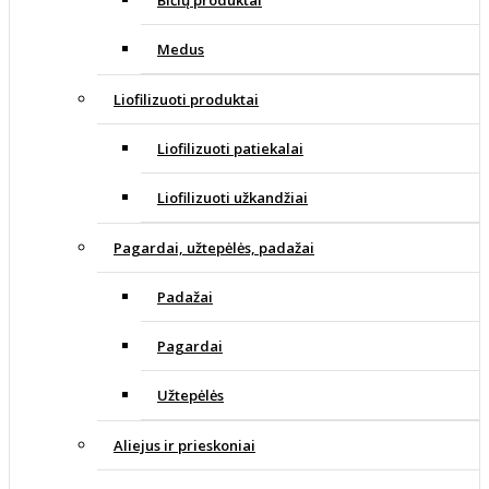
Medus
Liofilizuoti produktai
Liofilizuoti patiekalai
Liofilizuoti užkandžiai
Pagardai, užtepėlės, padažai
Padažai
Pagardai
Užtepėlės
Aliejus ir prieskoniai