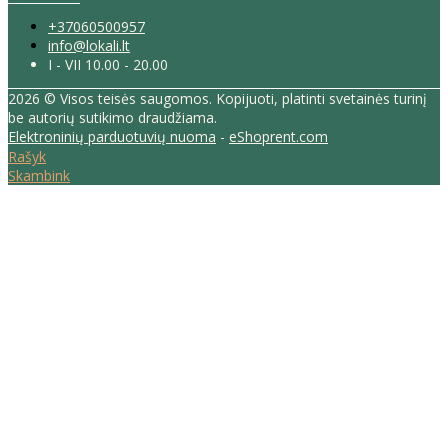
+37060500957
info@lokali.lt
I - VII 10.00 - 20.00
2026 © Visos teisės saugomos. Kopijuoti, platinti svetainės turinį
be autorių sutikimo draudžiama.
Elektroninių parduotuvių nuoma
-
eShoprent.com
Rašyk
Skambink