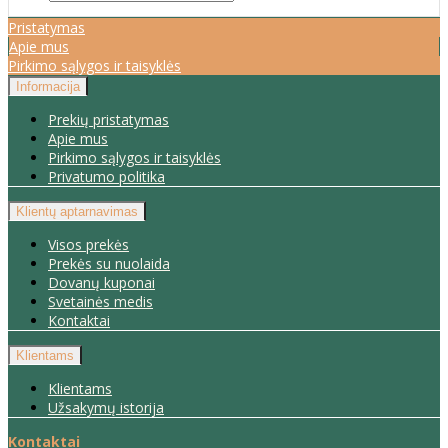
Pristatymas
Apie mus
Pirkimo sąlygos ir taisyklės
Informacija
Prekių pristatymas
Apie mus
Pirkimo sąlygos ir taisyklės
Privatumo politika
Klientų aptarnavimas
Visos prekės
Prekės su nuolaida
Dovanų kuponai
Svetainės medis
Kontaktai
Klientams
Klientams
Užsakymų istorija
Kontaktai