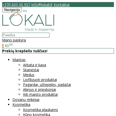
+370 605 00 957
info@lokali.lt
Kontaktai
Navigacija
Mano paskyra
00
€0
0
Prekių krepšelis tuščias!
Maistas
Arbata ir kava
Skanėstai
Medus
Liofilizuoti produktai
Pagardai, užtepėlės, padažai
Aliejus ir prieskoniai
Kiti maisto produktai
Dovanų rinkiniai
Kosmetika
Kosmetika plaukams
Kūno kosmetika