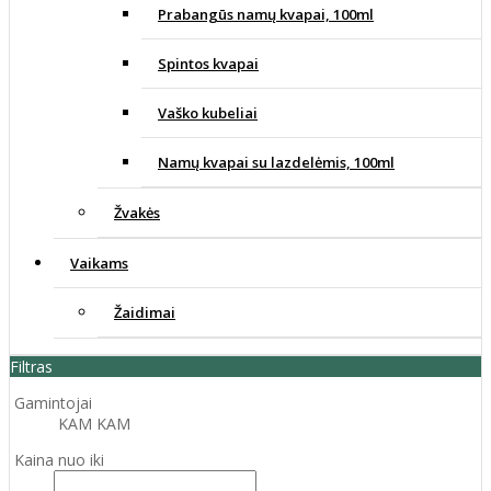
Prabangūs namų kvapai, 100ml
Spintos kvapai
Vaško kubeliai
Namų kvapai su lazdelėmis, 100ml
Žvakės
Vaikams
Žaidimai
Filtras
Gamintojai
KAM KAM
Kaina nuo iki