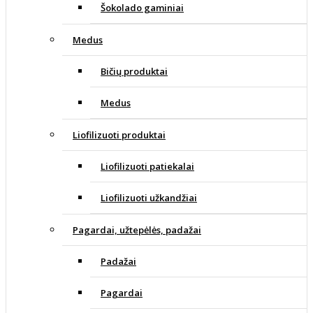
Šokolado gaminiai
Medus
Bičių produktai
Medus
Liofilizuoti produktai
Liofilizuoti patiekalai
Liofilizuoti užkandžiai
Pagardai, užtepėlės, padažai
Padažai
Pagardai