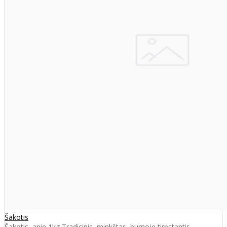
Šakotis
Šakotis, apie 1kg Tradicinis, minkštas, burnoje tirpstantis