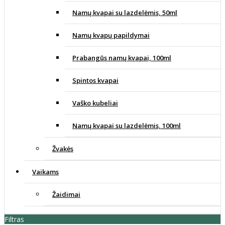
Namų kvapai su lazdelėmis, 50ml
Namų kvapų papildymai
Prabangūs namų kvapai, 100ml
Spintos kvapai
Vaško kubeliai
Namų kvapai su lazdelėmis, 100ml
Žvakės
Vaikams
Žaidimai
Filtras