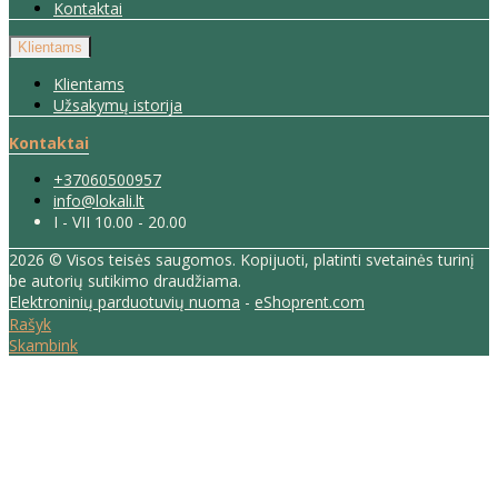
Kontaktai
Klientams
Klientams
Užsakymų istorija
Kontaktai
+37060500957
info@lokali.lt
I - VII 10.00 - 20.00
2026 © Visos teisės saugomos. Kopijuoti, platinti svetainės turinį
be autorių sutikimo draudžiama.
Elektroninių parduotuvių nuoma
-
eShoprent.com
Rašyk
Skambink