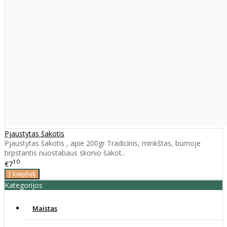
Pjaustytas šakotis
Pjaustytas šakotis , apie 200gr Tradicinis, minkštas, burnoje
tirpstantis nuostabaus skonio šakot..
10
€7
Kategorijos
Maistas