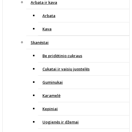
Arbata ir kava
Arbata
Kava
Skanėstai
Be pridėtinio cukraus
Cukatai ir vaisių juostelės
Guminukai
Karamelė
Kepiniai
Uogienės ir džemai