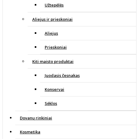
Užtepėlės
Aliejus ir prieskoniai
Aliejus
Prieskoniai
Kiti maisto produktai
Juodasis česnakas
Konservai
Sėklos
Dovanų rinkiniai
Kosmetika