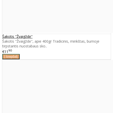
Šakotis "Žvaigždė"
Šakotis "Žvaigždė", apie 400gr Tradicinis, minkštas, burnoje
tirpstantis nuostabaus sko..
90
€11