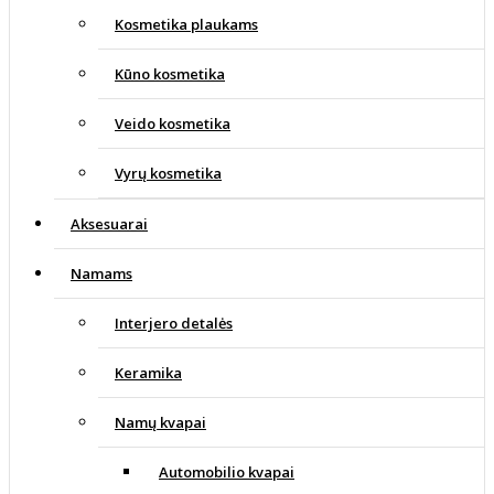
Kosmetika plaukams
Kūno kosmetika
Veido kosmetika
Vyrų kosmetika
Aksesuarai
Namams
Interjero detalės
Keramika
Namų kvapai
Automobilio kvapai