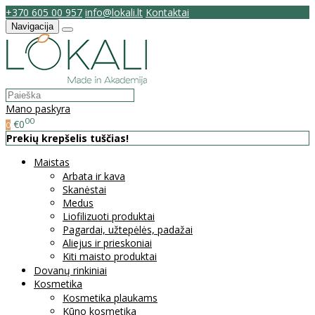
+370 605 00 957
info@lokali.lt
Kontaktai
Navigacija
Mano paskyra
00
€0
0
Prekių krepšelis tuščias!
Maistas
Arbata ir kava
Skanėstai
Medus
Liofilizuoti produktai
Pagardai, užtepėlės, padažai
Aliejus ir prieskoniai
Kiti maisto produktai
Dovanų rinkiniai
Kosmetika
Kosmetika plaukams
Kūno kosmetika