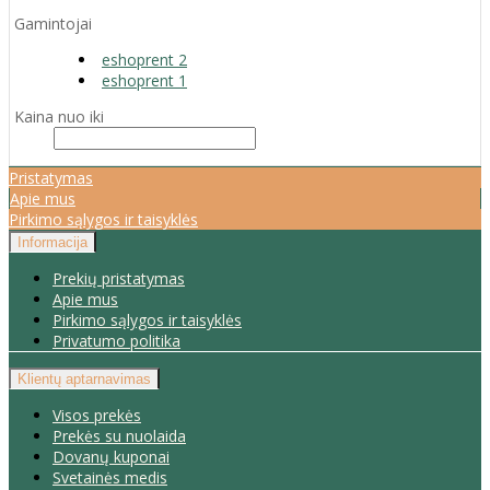
Gamintojai
eshoprent 2
eshoprent 1
Kaina nuo iki
Pristatymas
Apie mus
Pirkimo sąlygos ir taisyklės
Informacija
Prekių pristatymas
Apie mus
Pirkimo sąlygos ir taisyklės
Privatumo politika
Klientų aptarnavimas
Visos prekės
Prekės su nuolaida
Dovanų kuponai
Svetainės medis