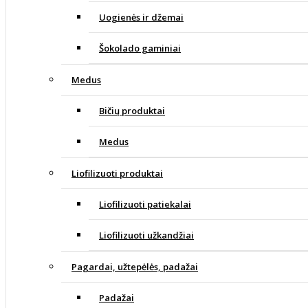
Uogienės ir džemai
Šokolado gaminiai
Medus
Bičių produktai
Medus
Liofilizuoti produktai
Liofilizuoti patiekalai
Liofilizuoti užkandžiai
Pagardai, užtepėlės, padažai
Padažai