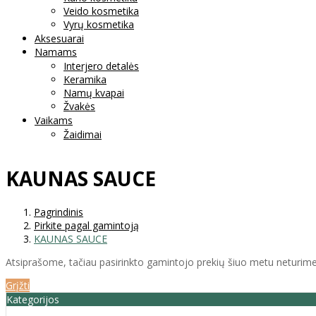
Veido kosmetika
Vyrų kosmetika
Aksesuarai
Namams
Interjero detalės
Keramika
Namų kvapai
Žvakės
Vaikams
Žaidimai
KAUNAS SAUCE
Pagrindinis
Pirkite pagal gamintoją
KAUNAS SAUCE
Atsiprašome, tačiau pasirinkto gamintojo prekių šiuo metu neturime
Grįžti
Kategorijos