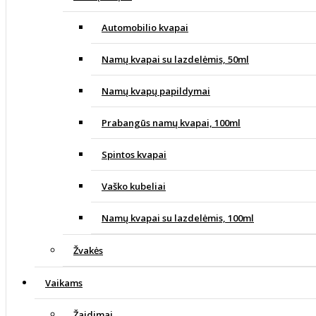
Automobilio kvapai
Namų kvapai su lazdelėmis, 50ml
Namų kvapų papildymai
Prabangūs namų kvapai, 100ml
Spintos kvapai
Vaško kubeliai
Namų kvapai su lazdelėmis, 100ml
Žvakės
Vaikams
Žaidimai