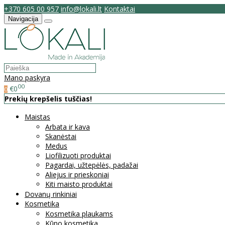
+370 605 00 957
info@lokali.lt
Kontaktai
Navigacija
Mano paskyra
00
€0
0
Prekių krepšelis tuščias!
Maistas
Arbata ir kava
Skanėstai
Medus
Liofilizuoti produktai
Pagardai, užtepėlės, padažai
Aliejus ir prieskoniai
Kiti maisto produktai
Dovanų rinkiniai
Kosmetika
Kosmetika plaukams
Kūno kosmetika