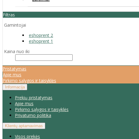
Filtras
Gamintojai
eshoprent 2
eshoprent 1
Kaina nuo iki
Pristatymas
Apie mus
Pirkimo sąlygos ir taisyklės
Informacija
Prekių pristatymas
Apie mus
Pirkimo sąlygos ir taisyklės
Privatumo politika
Klientų aptarnavimas
Visos prekės