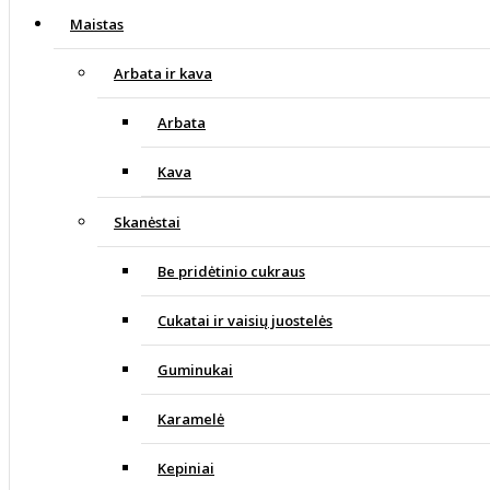
Maistas
Arbata ir kava
Arbata
Kava
Skanėstai
Be pridėtinio cukraus
Cukatai ir vaisių juostelės
Guminukai
Karamelė
Kepiniai