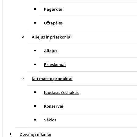
Pagardai
Užtepėlės
Aliejus ir prieskoniai
Aliejus
Prieskoniai
Kiti maisto produktai
Juodasis česnakas
Konservai
Sėklos
Dovanų rinkiniai