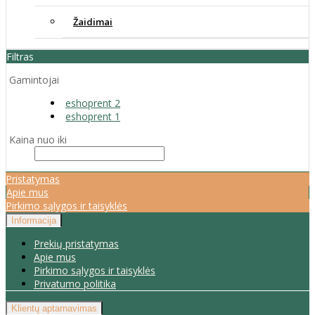
Žaidimai
Filtras
Gamintojai
eshoprent 2
eshoprent 1
Kaina nuo iki
Pristatymas
Apie mus
Pirkimo sąlygos ir taisyklės
Informacija
Prekių pristatymas
Apie mus
Pirkimo sąlygos ir taisyklės
Privatumo politika
Klientų aptarnavimas