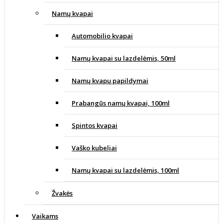
Namų kvapai
Automobilio kvapai
Namų kvapai su lazdelėmis, 50ml
Namų kvapų papildymai
Prabangūs namų kvapai, 100ml
Spintos kvapai
Vaško kubeliai
Namų kvapai su lazdelėmis, 100ml
Žvakės
Vaikams