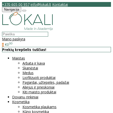
+370 605 00 957
info@lokali.lt
Kontaktai
Navigacija
Mano paskyra
00
€0
0
Prekių krepšelis tuščias!
Maistas
Arbata ir kava
Skanėstai
Medus
Liofilizuoti produktai
Pagardai, užtepėlės, padažai
Aliejus ir prieskoniai
Kiti maisto produktai
Dovanų rinkiniai
Kosmetika
Kosmetika plaukams
Kūno kosmetika