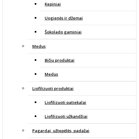
Kepiniai
Uogienės ir džemai
Šokolado gaminiai
Medus
Bičių produktai
Medus
Liofilizuoti produktai
Liofilizuoti patiekalai
Liofilizuoti užkandžiai
Pagardai, užtepėlės, padažai