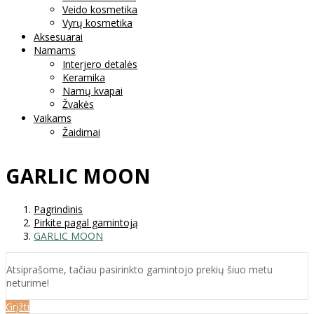
Veido kosmetika
Vyrų kosmetika
Aksesuarai
Namams
Interjero detalės
Keramika
Namų kvapai
Žvakės
Vaikams
Žaidimai
GARLIC MOON
Pagrindinis
Pirkite pagal gamintoją
GARLIC MOON
Atsiprašome, tačiau pasirinkto gamintojo prekių šiuo metu
neturime!
Grįžti