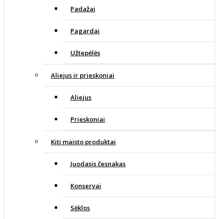
Padažai
Pagardai
Užtepėlės
Aliejus ir prieskoniai
Aliejus
Prieskoniai
Kiti maisto produktai
Juodasis česnakas
Konservai
Sėklos