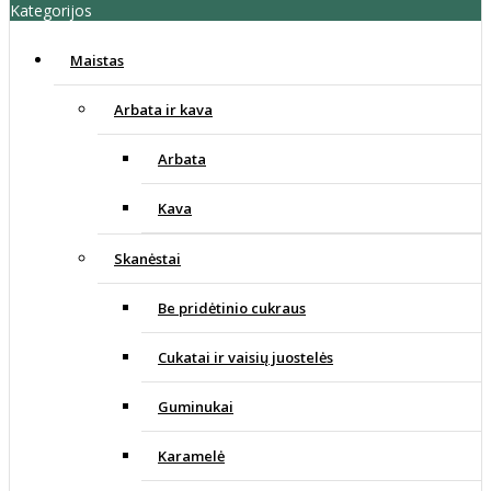
Kategorijos
Maistas
Arbata ir kava
Arbata
Kava
Skanėstai
Be pridėtinio cukraus
Cukatai ir vaisių juostelės
Guminukai
Karamelė