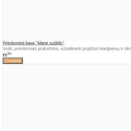
Prieskoninė kava "Mane sušildo"
Sodri, prieskoniais praturtinta, sužadinanti pojūčius kiaulpienių ir ci
90
€6