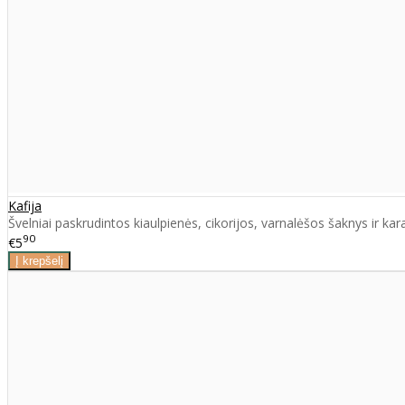
Kafija
Švelniai paskrudintos kiaulpienės, cikorijos, varnalėšos šaknys ir ka
90
€5