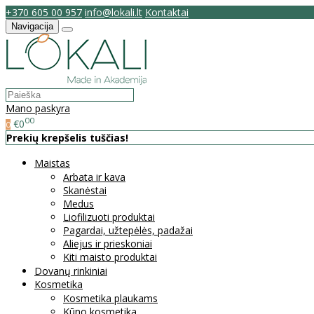
+370 605 00 957
info@lokali.lt
Kontaktai
Navigacija
Mano paskyra
00
€0
0
Prekių krepšelis tuščias!
Maistas
Arbata ir kava
Skanėstai
Medus
Liofilizuoti produktai
Pagardai, užtepėlės, padažai
Aliejus ir prieskoniai
Kiti maisto produktai
Dovanų rinkiniai
Kosmetika
Kosmetika plaukams
Kūno kosmetika