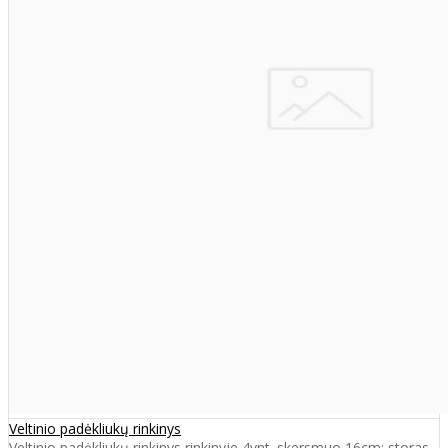
Veltinio padėkliukų rinkinys
Veltinio padėkliukų rinkinys rinkinyje 4vnt. skersmuo 16cm; storas