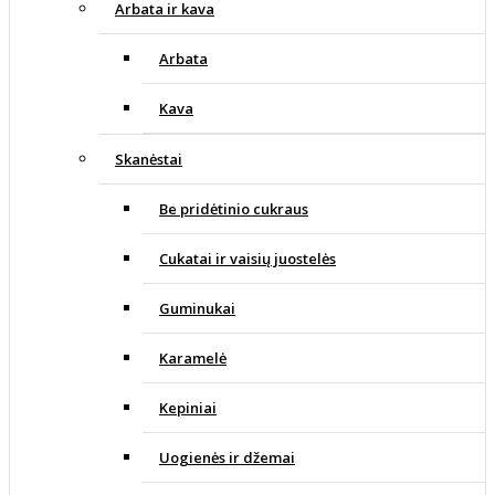
Arbata ir kava
Arbata
Kava
Skanėstai
Be pridėtinio cukraus
Cukatai ir vaisių juostelės
Guminukai
Karamelė
Kepiniai
Uogienės ir džemai