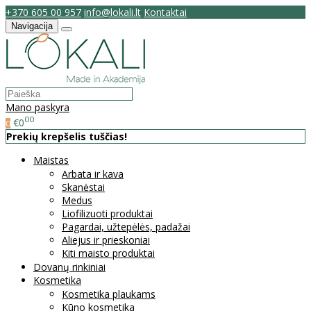
+370 605 00 957
info@lokali.lt
Kontaktai
Navigacija
Mano paskyra
00
€0
0
Prekių krepšelis tuščias!
Maistas
Arbata ir kava
Skanėstai
Medus
Liofilizuoti produktai
Pagardai, užtepėlės, padažai
Aliejus ir prieskoniai
Kiti maisto produktai
Dovanų rinkiniai
Kosmetika
Kosmetika plaukams
Kūno kosmetika