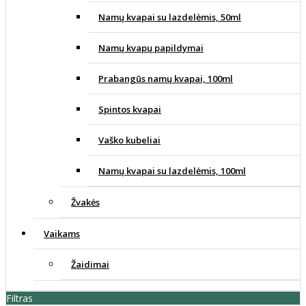
Namų kvapai su lazdelėmis, 50ml
Namų kvapų papildymai
Prabangūs namų kvapai, 100ml
Spintos kvapai
Vaško kubeliai
Namų kvapai su lazdelėmis, 100ml
Žvakės
Vaikams
Žaidimai
Filtras