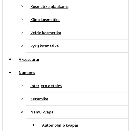
Kosmetika plaukams
Kūno kosmetika
Veido kosmetika
Vyrų kosmetika
Aksesuarai
Namams
Interjero detalės
Keramika
Namų kvapai
Automobilio kvapai