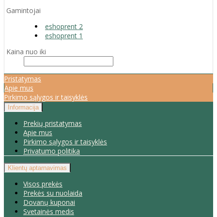
Gamintojai
eshoprent 2
eshoprent 1
Kaina nuo iki
Pristatymas
Apie mus
Pirkimo sąlygos ir taisyklės
Informacija
Prekių pristatymas
Apie mus
Pirkimo sąlygos ir taisyklės
Privatumo politika
Klientų aptarnavimas
Visos prekės
Prekės su nuolaida
Dovanų kuponai
Svetainės medis