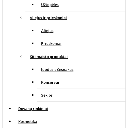
Užtepėlės
Aliejus ir prieskoniai
Aliejus
Prieskoniai
Kiti maisto produktai
Juodasis česnakas
Konservai
Sėklos
Dovanų rinkiniai
Kosmetika