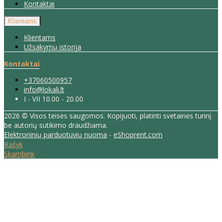
Kontaktai
Klientams
Klientams
Užsakymų istorija
Kontaktai
+37060500957
info@lokali.lt
I - VII 10.00 - 20.00
2026 © Visos teisės saugomos. Kopijuoti, platinti svetainės turinį
be autorių sutikimo draudžiama.
Elektroninių parduotuvių nuoma
-
eShoprent.com
Rašyk
Skambink