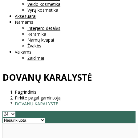
Veido kosmetika
Vyrų kosmetika
Aksesuarai
Namams
Interjero detalės
Keramika
Namų kvapai
Žvakės
Vaikams
Žaidimai
DOVANŲ KARALYSTĖ
Pagrindinis
Pirkite pagal gamintoją
DOVANŲ KARALYSTĖ