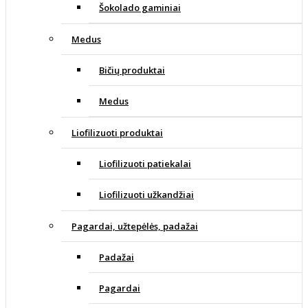
Šokolado gaminiai
Medus
Bičių produktai
Medus
Liofilizuoti produktai
Liofilizuoti patiekalai
Liofilizuoti užkandžiai
Pagardai, užtepėlės, padažai
Padažai
Pagardai