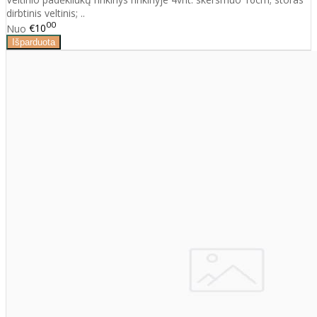
dirbtinis veltinis; ..
00
Nuo
€10