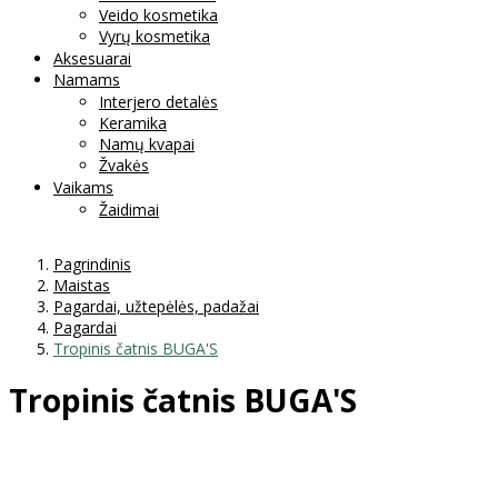
Veido kosmetika
Vyrų kosmetika
Aksesuarai
Namams
Interjero detalės
Keramika
Namų kvapai
Žvakės
Vaikams
Žaidimai
Pagrindinis
Maistas
Pagardai, užtepėlės, padažai
Pagardai
Tropinis čatnis BUGA'S
Tropinis čatnis BUGA'S