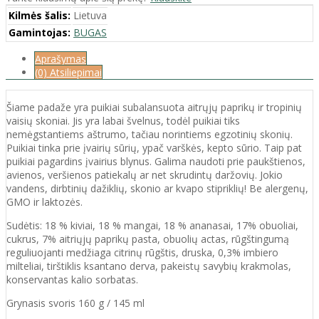
Kilmės šalis:
Lietuva
Gamintojas:
BUGAS
Aprašymas
(0) Atsiliepimai
Šiame padaže yra puikiai subalansuota aitrųjų paprikų ir tropinių
vaisių skoniai. Jis yra labai švelnus, todėl puikiai tiks
nemėgstantiems aštrumo, tačiau norintiems egzotinių skonių.
Puikiai tinka prie įvairių sūrių, ypač varškės, kepto sūrio. Taip pat
puikiai pagardins įvairius blynus. Galima naudoti prie paukštienos,
avienos, veršienos patiekalų ar net skrudintų daržovių. Jokio
vandens, dirbtinių dažiklių, skonio ar kvapo stipriklių! Be alergenų,
GMO ir laktozės.
Sudėtis: 18 % kiviai, 18 % mangai, 18 % ananasai, 17% obuoliai,
cukrus, 7% aitriųjų paprikų pasta, obuolių actas, rūgštingumą
reguliuojanti medžiaga citrinų rūgštis, druska, 0,3% imbiero
milteliai, tirštiklis ksantano derva, pakeistų savybių krakmolas,
konservantas kalio sorbatas.
Grynasis svoris 160 g / 145 ml