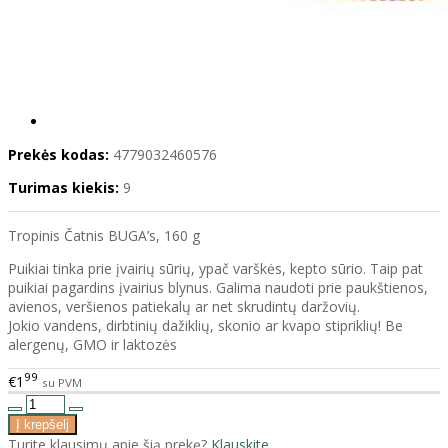
Prekės kodas:
4779032460576
Turimas kiekis:
9
Tropinis Čatnis BUGA’s, 160 g
Puikiai tinka prie įvairių sūrių, ypač varškės, kepto sūrio. Taip pat
puikiai pagardins įvairius blynus. Galima naudoti prie paukštienos,
avienos, veršienos patiekalų ar net skrudintų daržovių.
Jokio vandens, dirbtinių dažiklių, skonio ar kvapo stipriklių! Be
alergenų, GMO ir laktozės
99
€1
su PVM
Turite klausimų apie šią prekę?
Klauskite