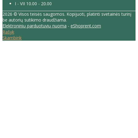
I - VII 10.00 - 20.00
2026 © Visos teisės saugomos. Kopijuoti, platinti svetainės turinį
be autorių sutikimo draudžiama.
Elektroninių parduotuvių nuoma
-
eShoprent.com
Rašyk
Skambink