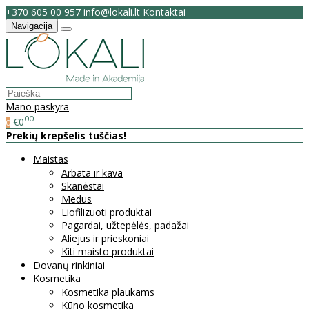
+370 605 00 957
info@lokali.lt
Kontaktai
Navigacija
Mano paskyra
00
€0
0
Prekių krepšelis tuščias!
Maistas
Arbata ir kava
Skanėstai
Medus
Liofilizuoti produktai
Pagardai, užtepėlės, padažai
Aliejus ir prieskoniai
Kiti maisto produktai
Dovanų rinkiniai
Kosmetika
Kosmetika plaukams
Kūno kosmetika