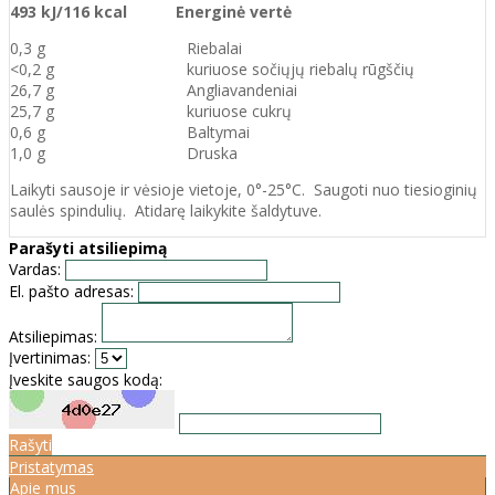
493 kJ/116 kcal Energinė vertė
0,3 g Riebalai
<0,2 g kuriuose sočiųjų riebalų rūgščių
26,7 g Angliavandeniai
25,7 g kuriuose cukrų
0,6 g Baltymai
1,0 g Druska
Laikyti sausoje ir vėsioje vietoje, 0°-25°C. Saugoti nuo tiesioginių
saulės spindulių. Atidarę laikykite šaldytuve.
Parašyti atsiliepimą
Vardas:
El. pašto adresas:
Atsiliepimas:
Įvertinimas:
Įveskite saugos kodą:
Rašyti
Pristatymas
Apie mus