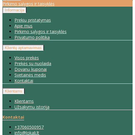
Pirkimo sąlygos ir taisyklės
Informacija
Prekių pristatymas
Apie mus
Pirkimo sąlygos ir taisyklės
Privatumo politika
Klientų aptarnavimas
Visos prekės
Prekės su nuolaida
Dovanų kuponai
Svetainės medis
Kontaktai
Klientams
Klientams
Užsakymų istorija
Kontaktai
+37060500957
info@lokali.lt