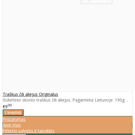
Traškus čili aliejus Originalus
Išskirtinio skonio traškus čili aliejus. Pagaminta Lietuvoje. 190g. ..
00
€9
Pristatymas
Apie mus
Pirkimo sąlygos ir taisyklės