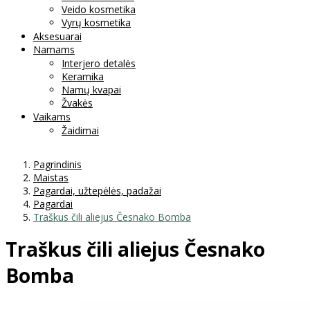
Veido kosmetika
Vyrų kosmetika
Aksesuarai
Namams
Interjero detalės
Keramika
Namų kvapai
Žvakės
Vaikams
Žaidimai
Pagrindinis
Maistas
Pagardai, užtepėlės, padažai
Pagardai
Traškus čili aliejus Česnako Bomba
Traškus čili aliejus Česnako
Bomba