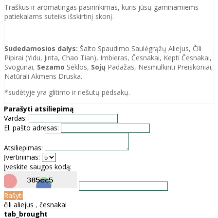
Traškus ir aromatingas pasirinkimas, kuris jūsų gaminamiems
patiekalams suteiks išskirtinį skonį.
Sudedamosios dalys:
Šalto Spaudimo Saulėgrąžų Aliejus, Čili
Pipirai (Yidu, Jinta, Chao Tian), Imbieras, Česnakai, Kepti Česnakai,
Svogūnai,
Sezamo
Sėklos,
Sojų
Padažas, Nesmulkinti Preiskoniai,
Natūrali Akmens Druska.
*sudėtyje yra glitimo ir riešutų pėdsakų.
Parašyti atsiliepimą
Vardas:
El. pašto adresas:
Atsiliepimas:
Įvertinimas:
Įveskite saugos kodą:
Rašyti
čili aliejus
,
česnakai
tab_brought