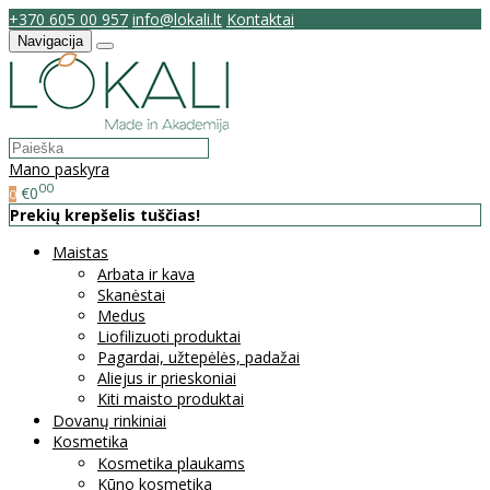
+370 605 00 957
info@lokali.lt
Kontaktai
Navigacija
Mano paskyra
00
€0
0
Prekių krepšelis tuščias!
Maistas
Arbata ir kava
Skanėstai
Medus
Liofilizuoti produktai
Pagardai, užtepėlės, padažai
Aliejus ir prieskoniai
Kiti maisto produktai
Dovanų rinkiniai
Kosmetika
Kosmetika plaukams
Kūno kosmetika