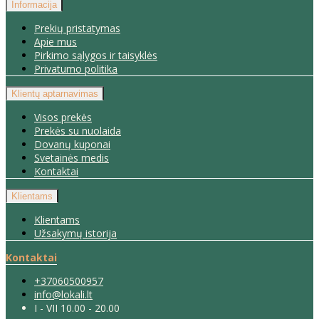
Informacija
Prekių pristatymas
Apie mus
Pirkimo sąlygos ir taisyklės
Privatumo politika
Klientų aptarnavimas
Visos prekės
Prekės su nuolaida
Dovanų kuponai
Svetainės medis
Kontaktai
Klientams
Klientams
Užsakymų istorija
Kontaktai
+37060500957
info@lokali.lt
I - VII 10.00 - 20.00