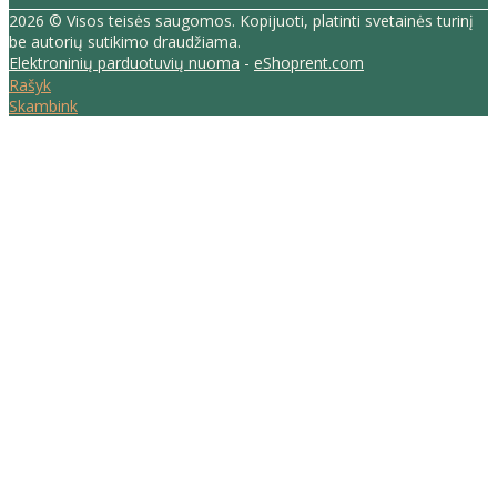
2026 © Visos teisės saugomos. Kopijuoti, platinti svetainės turinį
be autorių sutikimo draudžiama.
Elektroninių parduotuvių nuoma
-
eShoprent.com
Rašyk
Skambink