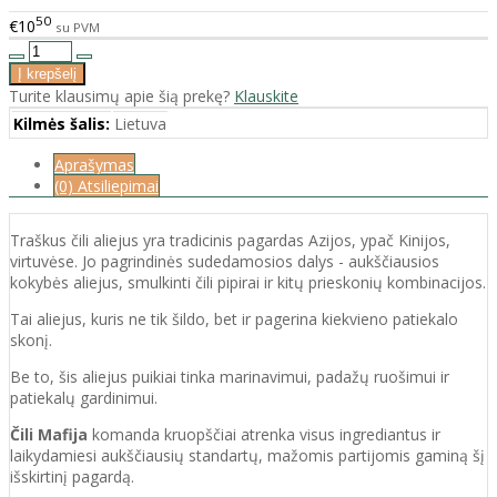
50
€10
su PVM
Turite klausimų apie šią prekę?
Klauskite
Kilmės šalis:
Lietuva
Aprašymas
(0) Atsiliepimai
Traškus čili aliejus yra tradicinis pagardas Azijos, ypač Kinijos,
virtuvėse. Jo pagrindinės sudedamosios dalys - aukščiausios
kokybės aliejus, smulkinti čili pipirai ir kitų prieskonių kombinacijos.
Tai aliejus, kuris ne tik šildo, bet ir pagerina kiekvieno patiekalo
skonį.
Be to, šis aliejus puikiai tinka marinavimui, padažų ruošimui ir
patiekalų gardinimui.
Čili Mafija
komanda kruopščiai atrenka visus ingrediantus ir
laikydamiesi aukščiausių standartų, mažomis partijomis gaminą šį
išskirtinį pagardą.