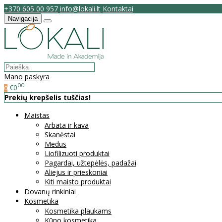
+370 605 00 957
info@lokali.lt
Kontaktai
Navigacija
Mano paskyra
00
€0
0
Prekių krepšelis tuščias!
Maistas
Arbata ir kava
Skanėstai
Medus
Liofilizuoti produktai
Pagardai, užtepėlės, padažai
Aliejus ir prieskoniai
Kiti maisto produktai
Dovanų rinkiniai
Kosmetika
Kosmetika plaukams
Kūno kosmetika