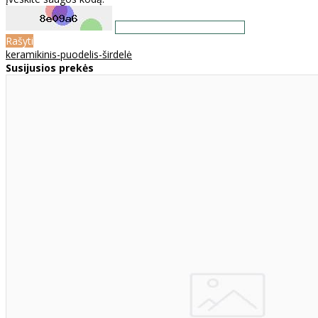
Rašyti
keramikinis-puodelis-širdelė
Susijusios prekės