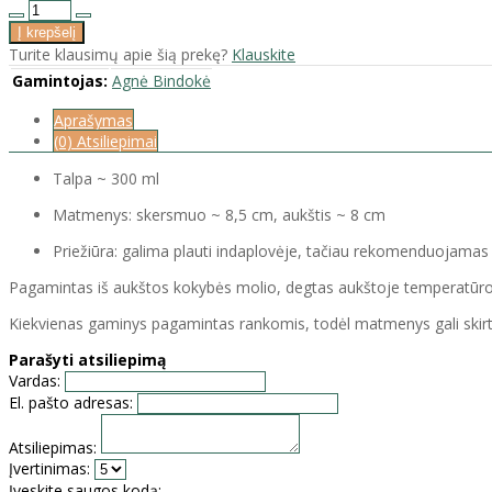
Turite klausimų apie šią prekę?
Klauskite
Gamintojas:
Agnė Bindokė
Aprašymas
(0) Atsiliepimai
Talpa ~ 300 ml
Matmenys: skersmuo ~ 8,5 cm, aukštis ~ 8 cm
Priežiūra: galima plauti indaplovėje, tačiau rekomenduojama
Pagamintas iš aukštos kokybės molio, degtas aukštoje temperatūroje 
Kiekvienas gaminys pagamintas rankomis, todėl matmenys gali skirtis 
Parašyti atsiliepimą
Vardas:
El. pašto adresas:
Atsiliepimas:
Įvertinimas:
Įveskite saugos kodą: