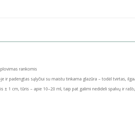
s plovimas rankomis
ir padengtas sąlyčiui su maistu tinkama glazūra – todėl tvirtas, ilg
± 1 cm, tūris – apie 10–20 ml, taip pat galimi nedideli spalvų ir raštų