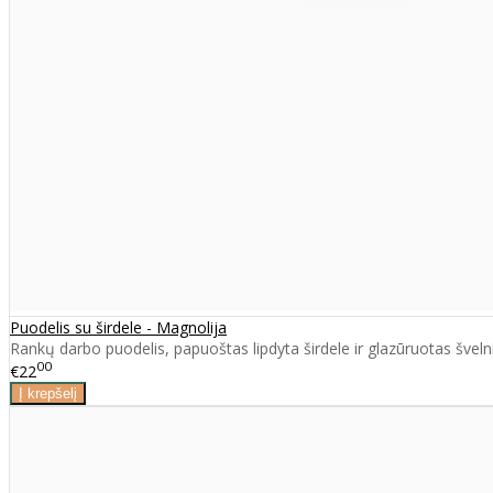
Puodelis su širdele - Magnolija
Rankų darbo puodelis, papuoštas lipdyta širdele ir glazūruotas švelni
00
€22