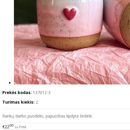
Prekės kodas:
137012-3
Turimas kiekis:
2
Rankų darbo puodelis, papuoštas lipdyta širdele.
00
€22
su PVM