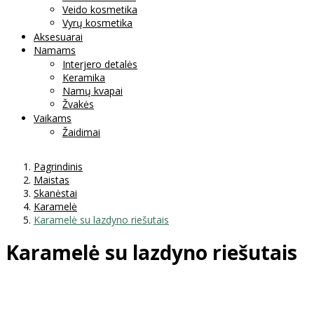
Veido kosmetika
Vyrų kosmetika
Aksesuarai
Namams
Interjero detalės
Keramika
Namų kvapai
Žvakės
Vaikams
Žaidimai
Pagrindinis
Maistas
Skanėstai
Karamelė
Karamelė su lazdyno riešutais
Karamelė su lazdyno riešutais