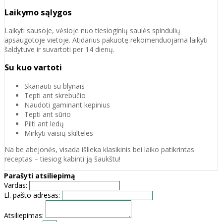
Laikymo sąlygos
Laikyti sausoje, vėsioje nuo tiesioginių saulės spindulių
apsaugotoje vietoje. Atidarius pakuotę rekomenduojama laikyti
šaldytuve ir suvartoti per 14 dienų.
Su kuo vartoti
Skanauti su blynais
Tepti ant skrebučio
Naudoti gaminant kepinius
Tepti ant sūrio
Pilti ant ledų
Mirkyti vaisių skilteles
Na be abejonės, visada išlieka klasikinis bei laiko patikrintas
receptas – tiesiog kabinti ją šaukštu!
Parašyti atsiliepimą
Vardas:
El. pašto adresas:
Atsiliepimas: