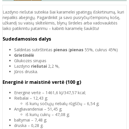
Lazdyno riešutai suteikia šiai karamelei ypatingą išskirtinumą, kuri
nepaliks abejingų. Pagardinkit ja savo pusryčių/čempionų košę,
užkandį su vaisių skiltelėmis, blynų širdeles arba vadovaukitės
laiko patikrintu patarimu – kabinti karamelę šaukštu!
Sudedamosios dalys
Saldintas sutirštintas
pienas
(
pienas
55%, cukrus 45%)
Grietinėlė
Gliukozės sirupas
Lazdyno
riešutai
2,2 %,
Jūros druska.
Energinė ir maistinė vertė (100 g)
Energinė vertė – 1461,6 kJ/347,57 kcal;
Riebalai – 12,43 g;
iš kurių sočiųjų riebalų rūgščių – 6,54 g;
Angliavandeniai – 51,45 g;
iš kurių cukrų – 47,08 g;
baltymai – 7,48 g;
druska – 0,28 g.