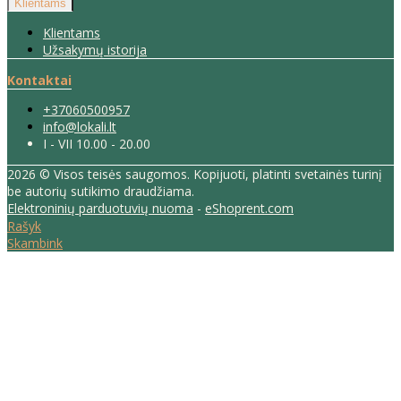
Klientams
Klientams
Užsakymų istorija
Kontaktai
+37060500957
info@lokali.lt
I - VII 10.00 - 20.00
2026 © Visos teisės saugomos. Kopijuoti, platinti svetainės turinį
be autorių sutikimo draudžiama.
Elektroninių parduotuvių nuoma
-
eShoprent.com
Rašyk
Skambink