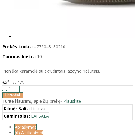
Prekės kodas:
4779043180210
Turimas kiekis:
10
Pieniška karamelė su skrudintais lazdyno riešutais.
50
€5
su PVM
Turite klausimų apie šią prekę?
Klauskite
Kilmės šalis:
Lietuva
Gamintojas:
LAI SĄLA
Aprašymas
(0) Atsiliepimai