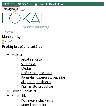
+370 605 00 957
info@lokali.lt
Kontaktai
Navigacija
Mano paskyra
00
€0
0
Prekių krepšelis tuščias!
Maistas
Arbata ir kava
Skanėstai
Medus
Liofilizuoti produktai
Pagardai, užtepėlės, padažai
Aliejus ir prieskoniai
Kiti maisto produktai
Dovanų rinkiniai
Kosmetika
Kosmetika plaukams
Kūno kosmetika