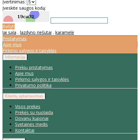
Įvertinimas:
Įveskite saugos kodą:
Rašyti
lai sąla
,
lazdyno riešutai
,
karamelė
Pristatymas
Apie mus
Pirkimo sąlygos ir taisyklės
Informacija
Prekių pristatymas
Apie mus
Pirkimo sąlygos ir taisyklės
Privatumo politika
Klientų aptarnavimas
Visos prekės
Prekės su nuolaida
Dovanų kuponai
Svetainės medis
Kontaktai